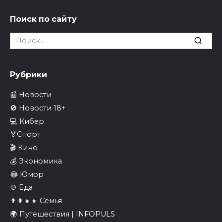
Поиск по сайту
Search
for:
Рубрики
📰 Новости
🚫 Новости 18+
💻 Кибер
🏅Спорт
🎬 Кино
💰 Экономика
😂 Юмор
🍲 Еда
👨‍👩‍👧‍👦 Семья
🌍 Путешествия | INFOPULS