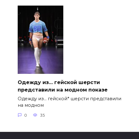
Одежду из… гейской шерсти
представили на модном показе
Одежду из… гейской* шерсти представили
на модном
0
35