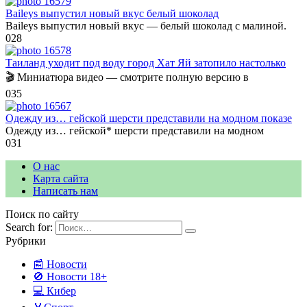
Baileys выпустил новый вкус белый шоколад
Baileys выпустил новый вкус — белый шоколад с малиной.
0
28
Таиланд уходит под воду город Хат Яй затопило настолько
🎬 Миниатюра видео — смотрите полную версию в
0
35
Одежду из… гейской шерсти представили на модном показе
Одежду из… гейской* шерсти представили на модном
0
31
О нас
Карта сайта
Написать нам
Поиск по сайту
Search for:
Рубрики
📰 Новости
🚫 Новости 18+
💻 Кибер