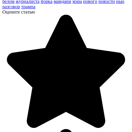
белом
журналиста
йорка
мамдани
мэра
нового
новости
нью
разговор
трампа
Оцените статью