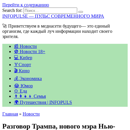
Перейти к содержанию
Search for:
INFOPULSE — ПУЛЬС СОВРЕМЕННОГО МИРА
🚀 Приветствуем в медиасети будущего— это единый
организм, где каждый луч информации находит своего
зрителя.
📰 Новости
🚫 Новости 18+
💻 Кибер
🏅Спорт
🎬 Кино
💰 Экономика
😂 Юмор
🍲 Еда
👨‍👩‍👧‍👦 Семья
🌍 Путешествия | INFOPULS
Главная
»
Новости
Разговор Трампа, нового мэра Нью-