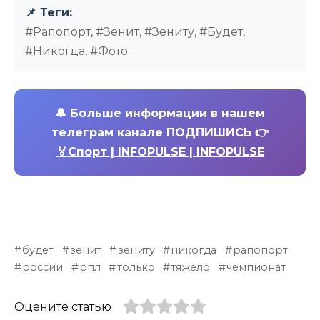
📌 Теги:
#Рапопорт, #Зенит, #Зениту, #Будет,
#Никогда, #Фото
🔔
Больше информации в нашем
телеграм канале ПОДПИШИСЬ 👉
🏅Спорт | INFOPULSE | INFOPULSE
будет
зенит
зениту
никогда
рапопорт
россии
рпл
только
тяжело
чемпионат
Оцените статью