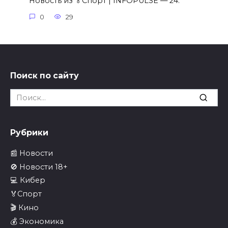
Новость из 🏅Спорт | INFOPULSE — 24.
0
29
Поиск по сайту
Search
for:
Рубрики
📰 Новости
🚫 Новости 18+
💻 Кибер
🏅Спорт
🎬 Кино
💰 Экономика