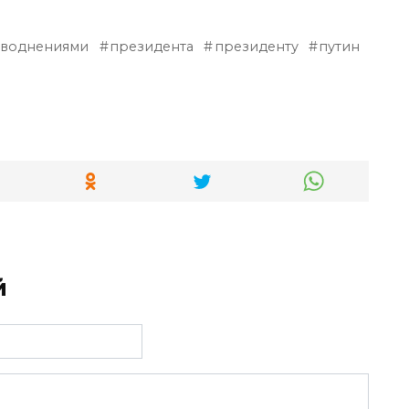
аводнениями
президента
президенту
путин
й