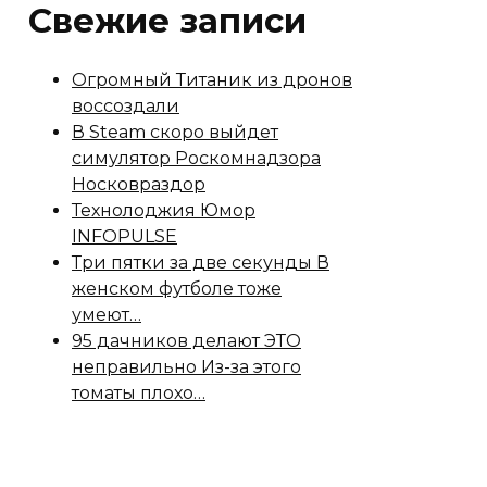
Свежие записи
Огромный Титаник из дронов
воссоздали
В Steam скоро выйдет
симулятор Роскомнадзора
Носковраздор
Технолоджия Юмор
INFOPULSE
Три пятки за две секунды В
женском футболе тоже
умеют…
95 дачников делают ЭТО
неправильно Из-за этого
томаты плохо…