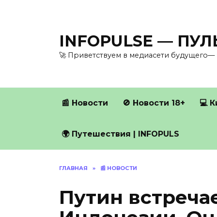
Перейти
к
содержанию
INFOPULSE — ПУ
🚀 Приветствуем в медиасети будущего— 
📰 Новости
🚫 Новости 18+
💻 
🌍 Путешествия | INFOPULS
ГЛАВНАЯ
»
📰 НОВОСТИ
Путин встреча