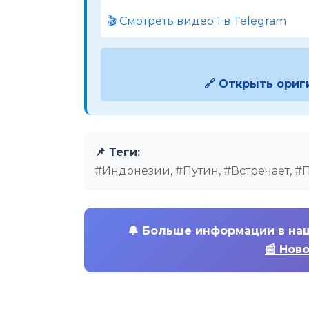
🎬 Смотреть видео 1 в Telegram
🔗 Открыть ориг
📌 Теги:
#Индонезии, #Путин, #Встречает, #
🔔
Больше информации в на
📰 Нов