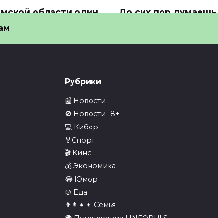
омской области один
До сих пор думаешь,
районов откажется
у нейросетей нет
ам
сех 10-11…
идентичности? А…
Томской области один из
До сих пор думаешь, что у
нов откажется от всех
нейросетей нет идентичн
8
0
7
Рубрики
📰 Новости
🚫 Новости 18+
💻 Кибер
🏅Спорт
ее 500 британских
В Telegram выпусти
🎬 Кино
нных на секретных
обновление против
💰 Экономика
ектах раскрыли…
блокировок РКН…
😂 Юмор
лее 500 британских
⚡️В Telegram выпустили
🍲 Еда
ных на секретных
обновление против
👨‍👩‍👧‍👦 Семья
ктах
блокировок