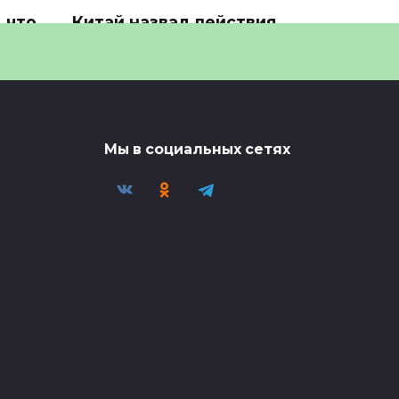
 что
Китай назвал действия
США и Израиля
причиной кризиса
🎬 Миниатюра видео —
ости?
смотрите полную версию в
0
7
Мы в социальных сетях
ли
Администрация Трампа
планирует выделить 152
млн
⚡️Администрация Трампа
планирует выделить $152 млн
0
9