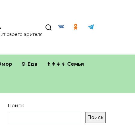
А
т своего зрителя.
Юмор
🍲 Еда
👨‍👩‍👧‍👦 Семья
Поиск
Поиск