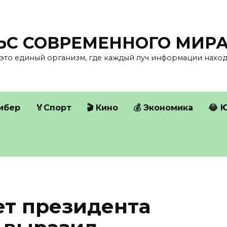
ЛЬС СОВРЕМЕННОГО МИР
это единый организм, где каждый луч информации находи
Кибер
🏅Спорт
🎬 Кино
💰 Экономика
😂 
ет президента