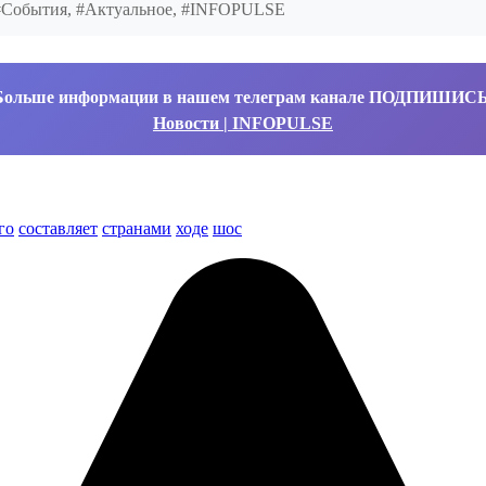
, #События, #Актуальное, #INFOPULSE
Больше информации в нашем телеграм канале ПОДПИШИС
Новости | INFOPULSE
го
составляет
странами
ходе
шос