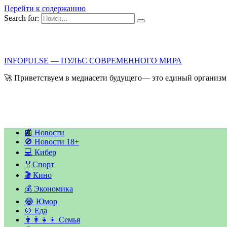
Перейти к содержанию
Search for:
INFOPULSE — ПУЛЬС СОВРЕМЕННОГО МИРА
🚀 Приветствуем в медиасети будущего— это единый организм,
📰 Новости
🚫 Новости 18+
💻 Кибер
🏅Спорт
🎬 Кино
💰 Экономика
😂 Юмор
🍲 Еда
👨‍👩‍👧‍👦 Семья