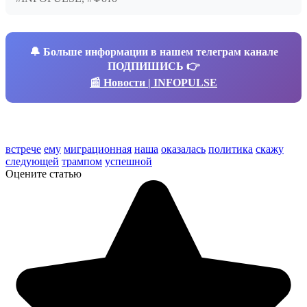
🔔
Больше информации в нашем телеграм канале
ПОДПИШИСЬ 👉
📰 Новости | INFOPULSE
встрече
ему
миграционная
наша
оказалась
политика
скажу
следующей
трампом
успешной
Оцените статью