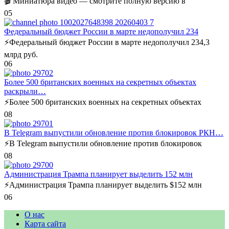
🎬 Миниатюра видео — смотрите полную версию в
0
5
Федеральный бюджет России в марте недополучил 234
⚡️Федеральный бюджет России в марте недополучил 234,3
млрд руб.
0
6
Более 500 британских военных на секретных объектах
раскрыли…
⚡️Более 500 британских военных на секретных объектах
0
8
В Telegram выпустили обновление против блокировок РКН…
⚡️В Telegram выпустили обновление против блокировок
0
8
Администрация Трампа планирует выделить 152 млн
⚡️Администрация Трампа планирует выделить $152 млн
0
6
О нас
Карта сайта