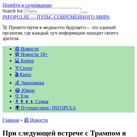
Перейти к содержанию
Search for:
INFOPULSE — ПУЛЬС СОВРЕМЕННОГО МИРА
🚀 Приветствуем в медиасети будущего— это единый
организм, где каждый луч информации находит своего
зрителя.
📰 Новости
🚫 Новости 18+
💻 Кибер
🏅Спорт
🎬 Кино
💰 Экономика
😂 Юмор
🍲 Еда
👨‍👩‍👧‍👦 Семья
🌍 Путешествия | INFOPULS
Главная
»
📰 Новости
При следующей встрече с Трампом я