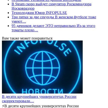
В Steam скоро выйдет симулятор Роскомнадзора
Носковраздор
Технолоджия Юмор INFOPULSE
Три пятки за две секунды В женском футболе тоже
умеют…
95 дачников делают ЭТО неправильно Из-за этого
томаты плохо…
Вам также может понравиться
В десяти крупнейших университетах России
скорректировали…
⚡️В десяти крупнейших университетах России