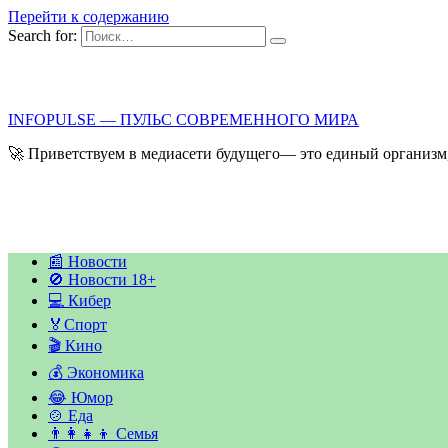
Перейти к содержанию
Search for:
INFOPULSE — ПУЛЬС СОВРЕМЕННОГО МИРА
🚀 Приветствуем в медиасети будущего— это единый организм,
📰 Новости
🚫 Новости 18+
💻 Кибер
🏅Спорт
🎬 Кино
💰 Экономика
😂 Юмор
🍲 Еда
👨‍👩‍👧‍👦 Семья