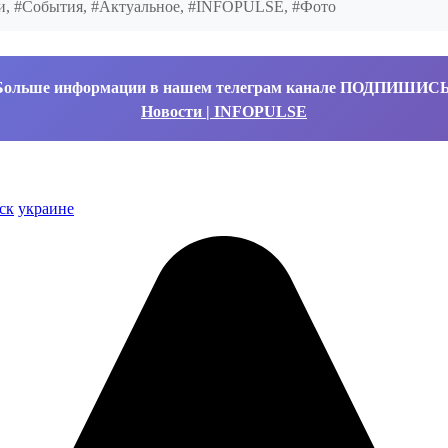
ти, #События, #Актуальное, #INFOPULSE, #Фото
Больше информации в нашем телеграм канале ПОДПИШИС
Новости | INFOPULSE
ск
украине