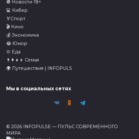
🚫 Новости 18+
💻 Кибер
🏅Спорт
🎬 Кино
💰 Экономика
😂 Юмор
🍲 Еда
👨‍👩‍👧‍👦 Семья
🌍 Путешествия | INFOPULS
Мы в социальных сетях
© 2026 INFOPULSE — ПУЛЬС СОВРЕМЕННОГО
МИРА