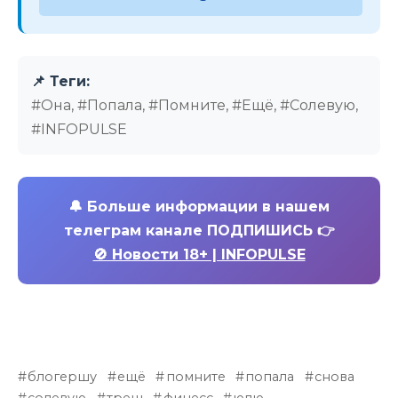
📌 Теги:
#Она, #Попала, #Помните, #Ещё, #Солевую,
#INFOPULSE
🔔
Больше информации в нашем
телеграм канале ПОДПИШИСЬ 👉
🚫 Новости 18+ | INFOPULSE
блогершу
ещё
помните
попала
снова
солевую
треш
финесс
юлю