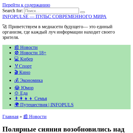
Перейти к содержанию
Search for:
INFOPULSE — ПУЛЬС СОВРЕМЕННОГО МИРА
🚀 Приветствуем в медиасети будущего— это единый
организм, где каждый луч информации находит своего
зрителя.
📰 Новости
🚫 Новости 18+
💻 Кибер
🏅Спорт
🎬 Кино
💰 Экономика
😂 Юмор
🍲 Еда
👨‍👩‍👧‍👦 Семья
🌍 Путешествия | INFOPULS
Главная
»
📰 Новости
Полярные сияния возобновились над