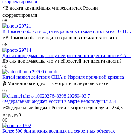
скорректировали…
⚡️В десяти крупнейших университетах России
скорректировали
0
8
В Томской области один из районов откажется от всех 10-11…
⚡️В Томской области один из районов откажется от всех
0
6
До сих пор думаешь, что у нейросетей нет идентичности? А…
До сих пор думаешь, что у нейросетей нет идентичности?
0
6
Китай назвал действия США и Израиля причиной кризиса
🎬 Миниатюра видео — смотрите полную версию в
0
5
Федеральный бюджет России в марте недополучил 234
⚡️Федеральный бюджет России в марте недополучил 234,3
млрд руб.
0
6
Более 500 британских военных на секретных объектах