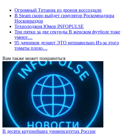
Огромный Титаник из дронов воссоздали
В Steam скоро выйдет симулятор Роскомнадзора
Носковраздор
Технолоджия Юмор INFOPULSE
Три пятки за две секунды В женском футболе тоже
умеют…
95 дачников делают ЭТО неправильно Из-за этого
томаты плохо…
Вам также может понравиться
В десяти крупнейших университетах России