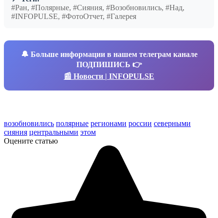
#Ран, #Полярные, #Сияния, #Возобновились, #Над,
#INFOPULSE, #ФотоОтчет, #Галерея
🔔
Больше информации в нашем телеграм канале
ПОДПИШИСЬ 👉
📰 Новости | INFOPULSE
возобновились
полярные
регионами
россии
северными
сияния
центральными
этом
Оцените статью