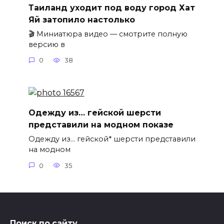
Таиланд уходит под воду город Хат
Яй затопило настолько
🎬 Миниатюра видео — смотрите полную
версию в
0
38
Одежду из… гейской шерсти
представили на модном показе
Одежду из… гейской* шерсти представили
на модном
0
35
Поиск по сайту