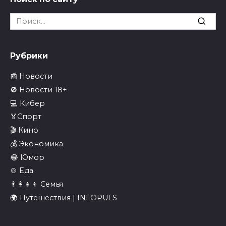
Search
for:
Рубрики
📰 Новости
🚫 Новости 18+
💻 Кибер
🏅Спорт
🎬 Кино
💰 Экономика
😂 Юмор
🍲 Еда
👨‍👩‍👧‍👦 Семья
🌍 Путешествия | INFOPULS