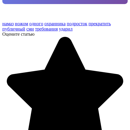
намаз
ножом
одного
охранника
подросток
прекратить
публичный
сми
требования
ударил
Оцените статью