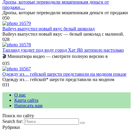
Дропы, которые переводили мошенникам деньги от
продажи…
Дропы, которые переводили мошенникам деньги от продажи
0
50
Baileys выпустил новый вкус белый шоколад
Baileys выпустил новый вкус — белый шоколад с малиной.
0
28
Таиланд уходит под воду город Хат Яй затопило настолько
🎬 Миниатюра видео — смотрите полную версию в
0
35
Одежду из… гейской шерсти представили на модном показе
Одежду из… гейской* шерсти представили на модном
0
31
О нас
Карта сайта
Написать нам
Поиск по сайту
Search for:
Рубрики