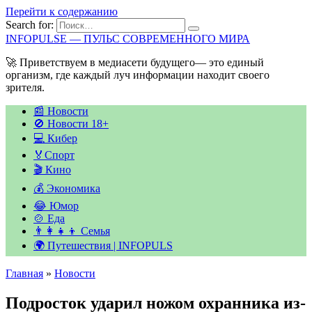
Перейти к содержанию
Search for:
INFOPULSE — ПУЛЬС СОВРЕМЕННОГО МИРА
🚀 Приветствуем в медиасети будущего— это единый
организм, где каждый луч информации находит своего
зрителя.
📰 Новости
🚫 Новости 18+
💻 Кибер
🏅Спорт
🎬 Кино
💰 Экономика
😂 Юмор
🍲 Еда
👨‍👩‍👧‍👦 Семья
🌍 Путешествия | INFOPULS
Главная
»
Новости
Подросток ударил ножом охранника из-