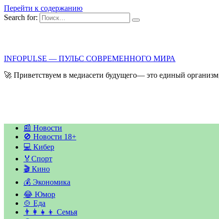
Перейти к содержанию
Search for:
INFOPULSE — ПУЛЬС СОВРЕМЕННОГО МИРА
🚀 Приветствуем в медиасети будущего— это единый организм,
📰 Новости
🚫 Новости 18+
💻 Кибер
🏅Спорт
🎬 Кино
💰 Экономика
😂 Юмор
🍲 Еда
👨‍👩‍👧‍👦 Семья