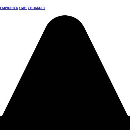
смеялись
сми
снимали