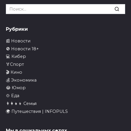
Search
for:
Рубрики
📰 Новости
🚫 Новости 18+
💻 Кибер
🏅Спорт
🎬 Кино
💰 Экономика
😂 Юмор
🍲 Еда
👨‍👩‍👧‍👦 Семья
🌍 Путешествия | INFOPULS
Мы в социальных сетях