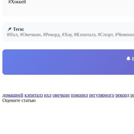
#Хоккей
📌 Теги:
#Нхл, #Овечкин, #Рекорд, #Хоу, #Кэпиталз, #Спорт, #Чемп
🔔
домашней
кэпиталз
нхл
овечкин
покорил
регулярного
рекорд
р
Оцените статью