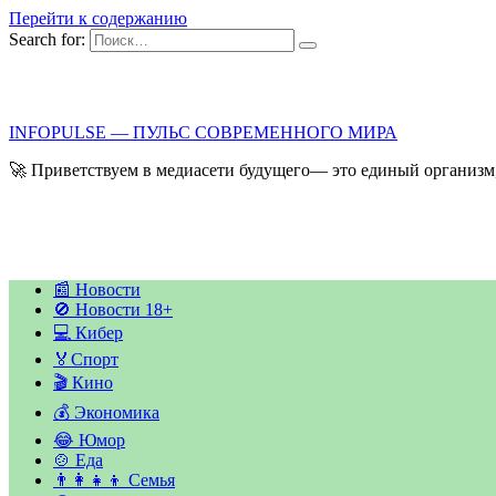
Перейти к содержанию
Search for:
INFOPULSE — ПУЛЬС СОВРЕМЕННОГО МИРА
🚀 Приветствуем в медиасети будущего— это единый организм,
📰 Новости
🚫 Новости 18+
💻 Кибер
🏅Спорт
🎬 Кино
💰 Экономика
😂 Юмор
🍲 Еда
👨‍👩‍👧‍👦 Семья