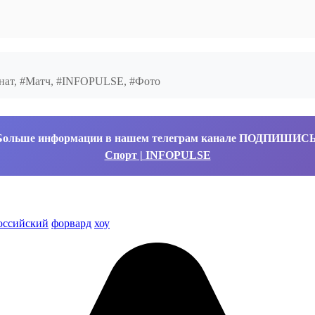
ионат, #Матч, #INFOPULSE, #Фото
Больше информации в нашем телеграм канале ПОДПИШИС
Спорт | INFOPULSE
оссийский
форвард
хоу