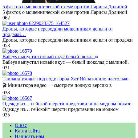
5 фактов о мошеннической схеме против Ларисы Долиной
5 фактов о мошеннической схеме против Ларисы Долиной
0
62
Дропы, которые переводили мошенникам деньги от
продажи…
Дропы, которые переводили мошенникам деньги от продажи
0
53
Baileys выпустил новый вкус белый шоколад
Baileys выпустил новый вкус — белый шоколад с малиной.
0
31
Таиланд уходит под воду город Хат Яй затопило настолько
🎬 Миниатюра видео — смотрите полную версию в
0
38
Одежду из… гейской шерсти представили на модном показе
Одежду из… гейской* шерсти представили на модном
0
35
О нас
Карта сайта
Написать нам