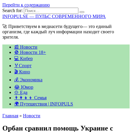
Перейти к содержанию
Search for:
INFOPULSE — ПУЛЬС СОВРЕМЕННОГО МИРА
🚀 Приветствуем в медиасети будущего— это единый
организм, где каждый луч информации находит своего
зрителя.
📰 Новости
🚫 Новости 18+
💻 Кибер
🏅Спорт
🎬 Кино
💰 Экономика
😂 Юмор
🍲 Еда
👨‍👩‍👧‍👦 Семья
🌍 Путешествия | INFOPULS
Главная
»
Новости
Орбан сравнил помощь Украине с