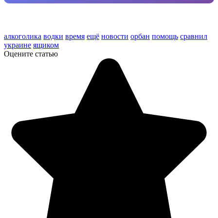
алкоголика
водки
время
ещё
новости
орбан
помощь
сравнил
украине
ящиком
Оцените статью