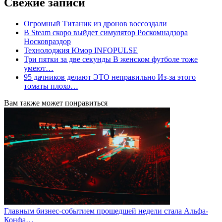
Свежие записи
Огромный Титаник из дронов воссоздали
В Steam скоро выйдет симулятор Роскомнадзора
Носковраздор
Технолоджия Юмор INFOPULSE
Три пятки за две секунды В женском футболе тоже
умеют…
95 дачников делают ЭТО неправильно Из-за этого
томаты плохо…
Вам также может понравиться
Главным бизнес-событием прошедшей недели стала Альфа-
Конфа…