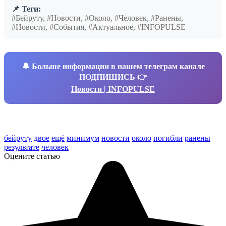
📌 Теги:
#Бейруту, #Новости, #Около, #Человек, #Ранены,
#Новости, #События, #Актуальное, #INFOPULSE
🔔
Больше информации в нашем телеграм канале
ПОДПИШИСЬ 👉
Новости | INFOPULSE
бейруту
двое
ещё
минимум
новости
около
погибли
ранены
результате
человек
Оцените статью