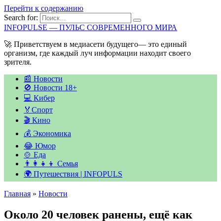
Перейти к содержанию
Search for:
INFOPULSE — ПУЛЬС СОВРЕМЕННОГО МИРА
🚀 Приветствуем в медиасети будущего— это единый
организм, где каждый луч информации находит своего
зрителя.
📰 Новости
🚫 Новости 18+
💻 Кибер
🏅Спорт
🎬 Кино
💰 Экономика
😂 Юмор
🍲 Еда
👨‍👩‍👧‍👦 Семья
🌍 Путешествия | INFOPULS
Главная
»
Новости
Около 20 человек ранены, ещё как