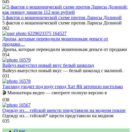
0
45
5 фактов о мошеннической схеме против Ларисы Долиной
5 фактов о мошеннической схеме против Ларисы Долиной
0
62
Дропы, которые переводили мошенникам деньги от
продажи…
Дропы, которые переводили мошенникам деньги от продажи
0
54
Baileys выпустил новый вкус белый шоколад
Baileys выпустил новый вкус — белый шоколад с малиной.
0
31
Таиланд уходит под воду город Хат Яй затопило настолько
🎬 Миниатюра видео — смотрите полную версию в
0
38
Одежду из… гейской шерсти представили на модном показе
Одежду из… гейской* шерсти представили на модном
0
35
О нас