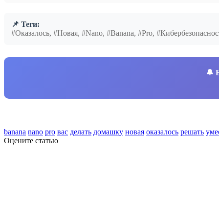
📌 Теги:
#Оказалось, #Новая, #Nano, #Banana, #Pro, #Кибербезопасн
🔔
banana
nano
pro
вас
делать
домашку
новая
оказалось
решать
уме
Оцените статью