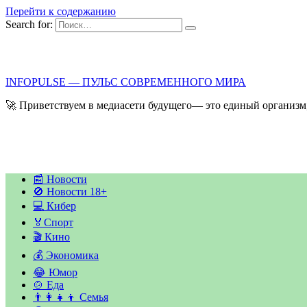
Перейти к содержанию
Search for:
INFOPULSE — ПУЛЬС СОВРЕМЕННОГО МИРА
🚀 Приветствуем в медиасети будущего— это единый организм,
📰 Новости
🚫 Новости 18+
💻 Кибер
🏅Спорт
🎬 Кино
💰 Экономика
😂 Юмор
🍲 Еда
👨‍👩‍👧‍👦 Семья