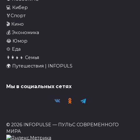
💻 Кибер
🏅Спорт
🎬 Кино
💰 Экономика
😂 Юмор
🍲 Еда
👨‍👩‍👧‍👦 Семья
🌍 Путешествия | INFOPULS
Мы в социальных сетях
© 2026 INFOPULSE — ПУЛЬС СОВРЕМЕННОГО
МИРА