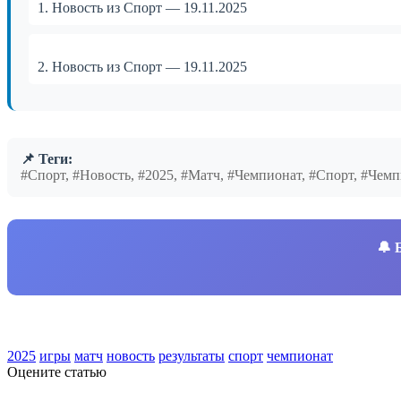
1. Новость из Спорт — 19.11.2025
2. Новость из Спорт — 19.11.2025
📌 Теги:
#Спорт, #Новость, #2025, #Матч, #Чемпионат, #Спорт, #Че
🔔
2025
игры
матч
новость
результаты
спорт
чемпионат
Оцените статью