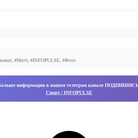
мпионат, #Матч, #INFOPULSE, #Фото
Больше информации в нашем телеграм канале ПОДПИШИС
Спорт | INFOPULSE