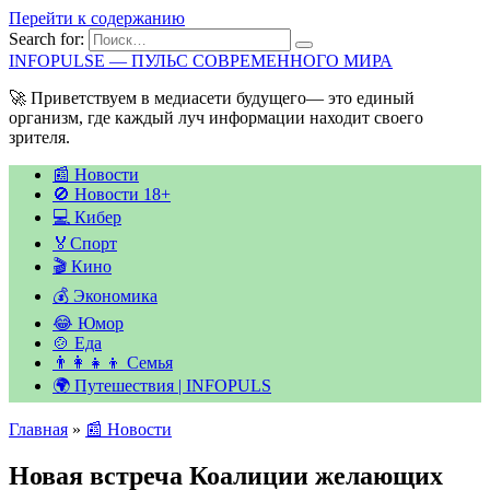
Перейти к содержанию
Search for:
INFOPULSE — ПУЛЬС СОВРЕМЕННОГО МИРА
🚀 Приветствуем в медиасети будущего— это единый
организм, где каждый луч информации находит своего
зрителя.
📰 Новости
🚫 Новости 18+
💻 Кибер
🏅Спорт
🎬 Кино
💰 Экономика
😂 Юмор
🍲 Еда
👨‍👩‍👧‍👦 Семья
🌍 Путешествия | INFOPULS
Главная
»
📰 Новости
Новая встреча Коалиции желающих