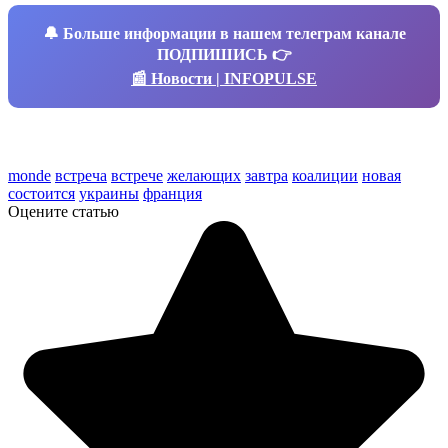
🔔
Больше информации в нашем телеграм канале
ПОДПИШИСЬ 👉
📰 Новости | INFOPULSE
monde
встреча
встрече
желающих
завтра
коалиции
новая
состоится
украины
франция
Оцените статью