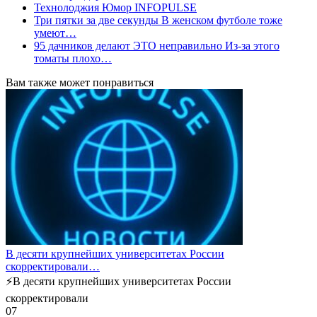
Технолоджия Юмор INFOPULSE
Три пятки за две секунды В женском футболе тоже
умеют…
95 дачников делают ЭТО неправильно Из-за этого
томаты плохо…
Вам также может понравиться
В десяти крупнейших университетах России
скорректировали…
⚡️В десяти крупнейших университетах России
скорректировали
0
7