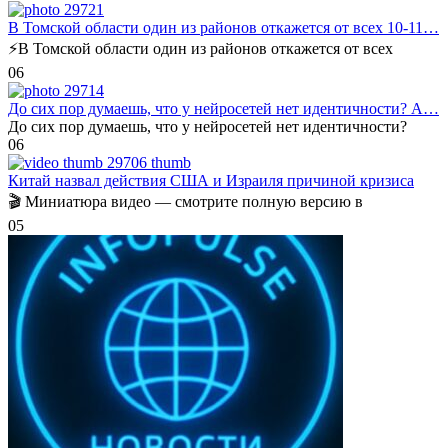
В Томской области один из районов откажется от всех 10-11…
⚡️В Томской области один из районов откажется от всех
0
6
До сих пор думаешь, что у нейросетей нет идентичности? А…
До сих пор думаешь, что у нейросетей нет идентичности?
0
6
Китай назвал действия США и Израиля причиной кризиса
🎬 Миниатюра видео — смотрите полную версию в
0
5