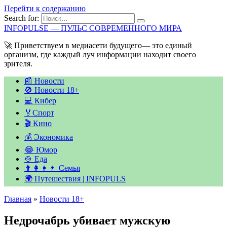
Перейти к содержанию
Search for:
INFOPULSE — ПУЛЬС СОВРЕМЕННОГО МИРА
🚀 Приветствуем в медиасети будущего— это единый
организм, где каждый луч информации находит своего
зрителя.
📰 Новости
🚫 Новости 18+
💻 Кибер
🏅Спорт
🎬 Кино
💰 Экономика
😂 Юмор
🍲 Еда
👨‍👩‍👧‍👦 Семья
🌍 Путешествия | INFOPULS
Главная
»
Новости 18+
Недрочабрь убивает мужскую