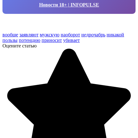
Новости 18+ | INFOPULSE
вообще
заявляют
мужскую
наоборот
недрочабрь
никакой
пользы
потенцию
приносит
убивает
Оцените статью