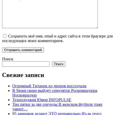
Сохранить моё имя, email и адрес сайта в этом браузере для
последующих моих комментариев.
Поиск
Поиск
Свежие записи
Огромный Титаник из дронов воссоздали
В Steam скоро выйдет симулятор Роскомнадзора
Носковраздор
Технолоджия Юмор INFOPULSE
Три пятки за две секунды В женском футболе тоже
умеют…
95 дачников делают ЭТО неправильно Из-за этого