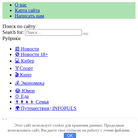
О нас
Карта сайта
Написать нам
Поиск по сайту
Search for:
Рубрики
📰 Новости
🚫 Новости 18+
💻 Кибер
🏅Спорт
🎬 Кино
💰 Экономика
😂 Юмор
🍲 Еда
👨‍👩‍👧‍👦 Семья
🌍 Путешествия | INFOPULS
Мы в социальных сетях
Этот сайт использует cookie для хранения данных. Продолжая
© 2026 INFOPULSE — ПУЛЬС СОВРЕМЕННОГО МИРА
использовать сайт, Вы даете свое согласие на работу с этими файлами.
OK