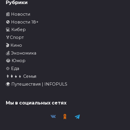
Рубрики
📰 Новости
🚫 Новости 18+
💻 Кибер
🏅Спорт
🎬 Кино
💰 Экономика
😂 Юмор
🍲 Еда
👨‍👩‍👧‍👦 Семья
🌍 Путешествия | INFOPULS
Мы в социальных сетях