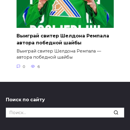
Выиграй свитер Шелдона Ремпала
автора победной шайбы
Выиграй свитер Шелдона Ремпала —
автора победной шайбы
0
6
Поиск по сайту
Search
for: