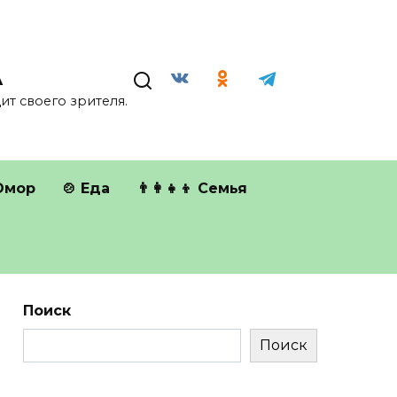
А
т своего зрителя.
Юмор
🍲 Еда
👨‍👩‍👧‍👦 Семья
Поиск
Поиск