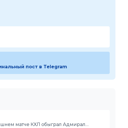
инальный пост в Telegram
машнем матче КХЛ обыграл Адмирал…