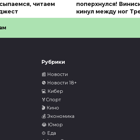
сыпаемся, читаем
поперхнулся! Винис
джест
кинул между ног Тр
дные, весна!
🎬 Миниатюра видео —
ыпаемся, читаем дайджест
смотрите полную версию
ам
м гулять.
0
3
4
Рубрики
📰 Новости
🚫 Новости 18+
💻 Кибер
🏅Спорт
🎬 Кино
емпионате Гондураса
Вратарю Барсы был
💰 Экономика
болист получил
так скучно в матче
😂 Юмор
сную за то
🎬 Миниатюра видео —
🍲 Еда
смотрите полную версию
иниатюра видео —