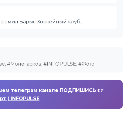
разгромил Барыс Хоккейный клуб…
ве, #Монегасков, #INFOPULSE, #Фото
шем телеграм канале ПОДПИШИСЬ 👉
рт | INFOPULSE