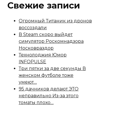
Свежие записи
Огромный Титаник из дронов
воссоздали
В Steam скоро выйдет
симулятор Роскомнадзора
Носковраздор
Технолоджия Юмор
INFOPULSE
Три пятки за две секунды В
женском футболе тоже
умеют…
95 дачников делают ЭТО
неправильно Из-за этого
томаты плохо…