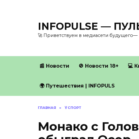
Перейти
к
содержанию
INFOPULSE — ПУ
🚀 Приветствуем в медиасети будущего— 
📰 Новости
🚫 Новости 18+
💻 
🌍 Путешествия | INFOPULS
ГЛАВНАЯ
»
🏅СПОРТ
Монако с Голо