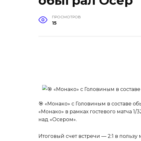
обыграл Осер
ПРОСМОТРОВ
15
🎯 «Монако» с Головиным в составе о
«Монако» в рамках гостевого матча 1
над «Осером».
Итоговый счет встречи — 2:1 в пользу 