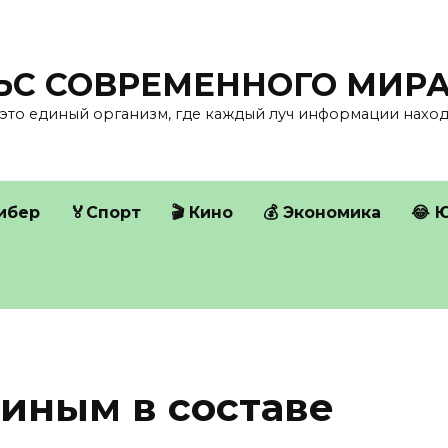
ЛЬС СОВРЕМЕННОГО МИР
это единый организм, где каждый луч информации находи
Кибер
🏅Спорт
🎬 Кино
💰 Экономика
😂 
виным в составе