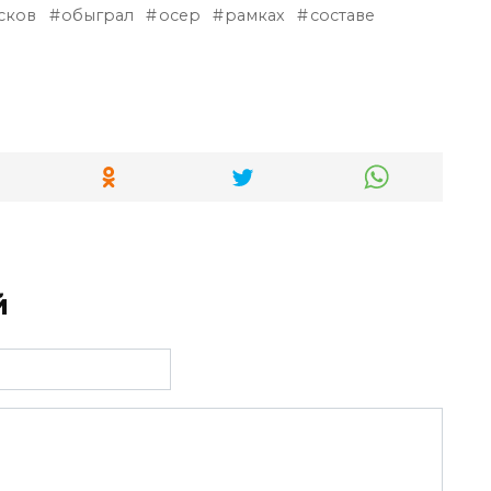
сков
обыграл
осер
рамках
составе
й