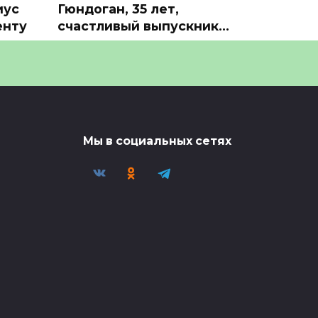
иус
Гюндоган, 35 лет,
енту
счастливый выпускник…
🎓 Знакомьтесь: Илкай
 в
Гюндоган, 35 лет, счастливый
выпускник
0
2
Мы в социальных сетях
о
Выиграй свитер
Шелдона Ремпала
автора победной шайбы
 в
Выиграй свитер Шелдона