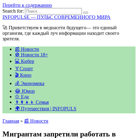
Перейти к содержанию
Search for:
INFOPULSE — ПУЛЬС СОВРЕМЕННОГО МИРА
🚀 Приветствуем в медиасети будущего— это единый
организм, где каждый луч информации находит своего
зрителя.
📰 Новости
🚫 Новости 18+
💻 Кибер
🏅Спорт
🎬 Кино
💰 Экономика
😂 Юмор
🍲 Еда
👨‍👩‍👧‍👦 Семья
🌍 Путешествия | INFOPULS
Главная
»
📰 Новости
Мигрантам запретили работать в