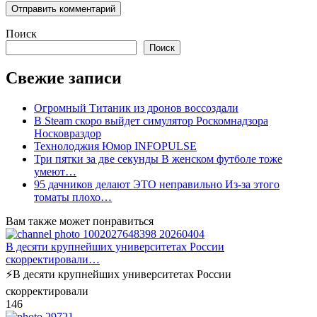
Поиск
Поиск
Свежие записи
Огромный Титаник из дронов воссоздали
В Steam скоро выйдет симулятор Роскомнадзора
Носковраздор
Технолоджия Юмор INFOPULSE
Три пятки за две секунды В женском футболе тоже
умеют…
95 дачников делают ЭТО неправильно Из-за этого
томаты плохо…
Вам также может понравиться
В десяти крупнейших университетах России
скорректировали…
⚡️В десяти крупнейших университетах России
скорректировали
1
46