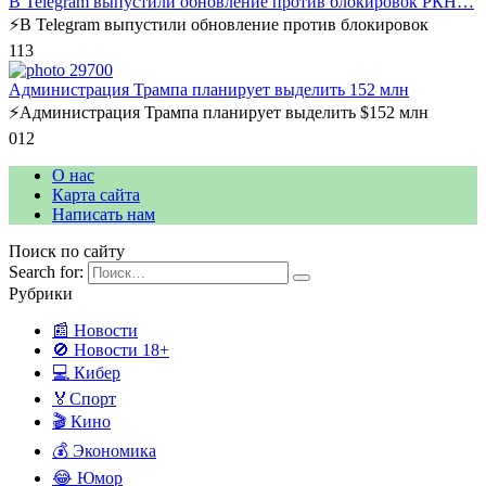
В Telegram выпустили обновление против блокировок РКН…
⚡️В Telegram выпустили обновление против блокировок
1
13
Администрация Трампа планирует выделить 152 млн
⚡️Администрация Трампа планирует выделить $152 млн
0
12
О нас
Карта сайта
Написать нам
Поиск по сайту
Search for:
Рубрики
📰 Новости
🚫 Новости 18+
💻 Кибер
🏅Спорт
🎬 Кино
💰 Экономика
😂 Юмор