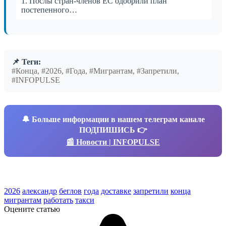
1. Послы стран-членов ЕС одобрили план
постепенного…
📌 Теги:
#Конца, #2026, #Года, #Мигрантам, #Запретили,
#INFOPULSE
🔔
Больше информации в нашем телеграм канале
ПОДПИШИСЬ 👉
📰 Новости | INFOPULSE
2026
александр
беглов
года
доставке
запретили
конца
мигрантам
работать
такси
Оцените статью