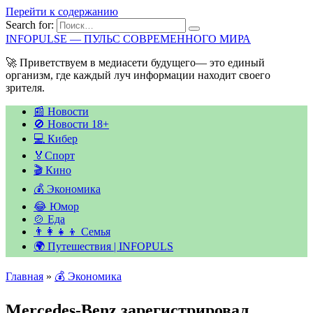
Перейти к содержанию
Search for:
INFOPULSE — ПУЛЬС СОВРЕМЕННОГО МИРА
🚀 Приветствуем в медиасети будущего— это единый
организм, где каждый луч информации находит своего
зрителя.
📰 Новости
🚫 Новости 18+
💻 Кибер
🏅Спорт
🎬 Кино
💰 Экономика
😂 Юмор
🍲 Еда
👨‍👩‍👧‍👦 Семья
🌍 Путешествия | INFOPULS
Главная
»
💰 Экономика
Mercedes-Benz зарегистрировал