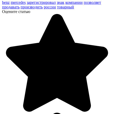
benz
mercedes
зарегистрировал
знак
компании
позволяет
продавать
производить
россии
товарный
Оцените статью