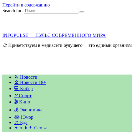
Перейти к содержанию
Search for:
INFOPULSE — ПУЛЬС СОВРЕМЕННОГО МИРА
🚀 Приветствуем в медиасети будущего— это единый организм,
📰 Новости
🚫 Новости 18+
💻 Кибер
🏅Спорт
🎬 Кино
💰 Экономика
😂 Юмор
🍲 Еда
👨‍👩‍👧‍👦 Семья