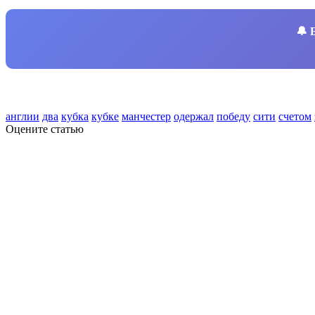
🔔
англии
два
кубка
кубке
манчестер
одержал
победу
сити
счетом
Оцените статью