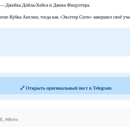
» — Джейка Дойла-Хейса и Джека Фицуотера.
тап Кубка Англии, тогда как «Эксетер Сити» завершил своё уча
🔗 Открыть оригинальный пост в Telegram
SE, #Фото