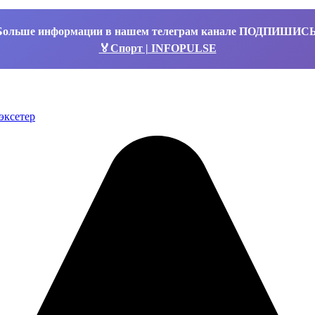
Больше информации в нашем телеграм канале ПОДПИШИС
🏅Спорт | INFOPULSE
эксетер