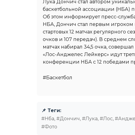
Лука Дончич стал автором уникал
баскетбольной ассоциации (НБА) п
Об этом информирует пресс-служб
НБА, Дончич стал первым игроком 
стартовых 12 матчах регулярного сез
очков и 107 передач). В среднем с
матчах набирал 34,5 очка, совершал 
«Лос-Анджелес Лейкерс» идут тре
конференции НБА с 12 победами п
#Баскетбол
📌 Теги:
#Нба, #Дончич, #Лука, #Лос, #Андже
#Фото