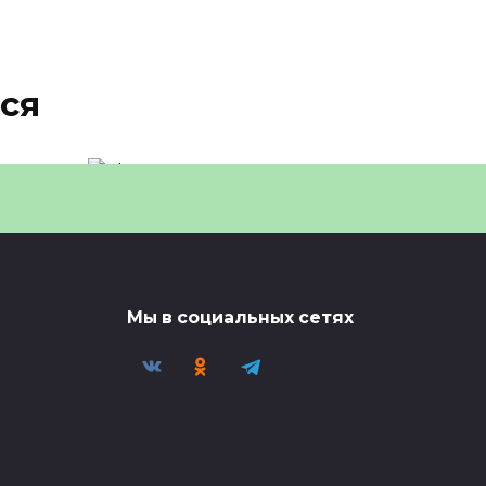
ся
Тренер по ММА
рассказал о влиянии
бойцов UFC на желание
2025
🎯 Тренер по ММА рассказал о
Мы в социальных сетях
влиянии бойцов UFC на
желание
0
29