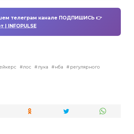
шем телеграм канале ПОДПИШИСЬ 👉
т | INFOPULSE
ейкерс
лос
лука
нба
регулярного