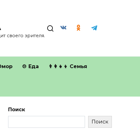
А
т своего зрителя.
Юмор
🍲 Еда
👨‍👩‍👧‍👦 Семья
Поиск
Поиск