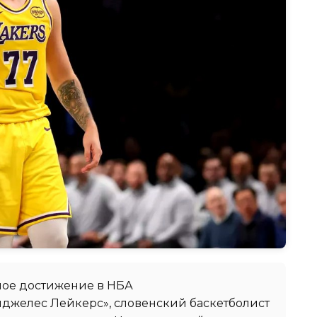
ное достижение в НБА
джелес Лейкерс», словенский баскетболист