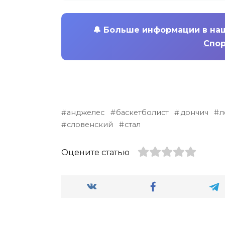
🔔
Больше информации в на
Спор
анджелес
баскетболист
дончич
л
словенский
стал
Оцените статью