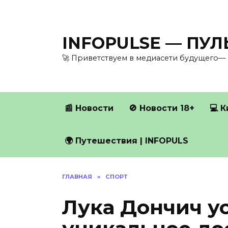
Перейти
к
содержанию
INFOPULSE — ПУ
🚀 Приветствуем в медиасети будущего— 
📰 Новости
🚫 Новости 18+
💻 
🌍 Путешествия | INFOPULS
ГЛАВНАЯ
»
СПОРТ
Лука Дончич у