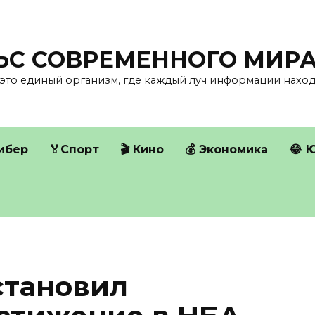
ЛЬС СОВРЕМЕННОГО МИР
это единый организм, где каждый луч информации находи
Кибер
🏅Спорт
🎬 Кино
💰 Экономика
😂 
становил