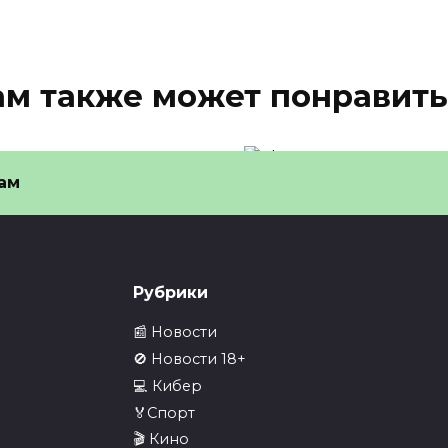
ам также может понравить
ам
ьяков о Симоняне
Новость из Спорт —
 мы скорбим, ушла
24.11.2025
ха, его советы
Новость из Спорт — 24.11.
📖 Читайте также: 1.
ирьяков — о Симоняне: все
Рубрики
корбим, ушла эпоха
0
35
36
📰 Новости
🚫 Новости 18+
💻 Кибер
🏅Спорт
🎬 Кино