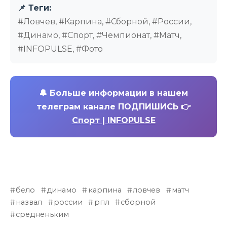
📌 Теги:
#Ловчев, #Карпина, #Сборной, #России,
#Динамо, #Спорт, #Чемпионат, #Матч,
#INFOPULSE, #Фото
🔔
Больше информации в нашем
телеграм канале ПОДПИШИСЬ 👉
Спорт | INFOPULSE
бело
динамо
карпина
ловчев
матч
назвал
россии
рпл
сборной
средненьким