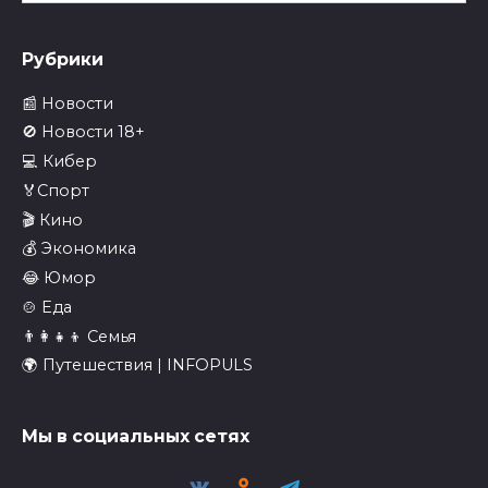
Рубрики
📰 Новости
🚫 Новости 18+
💻 Кибер
🏅Спорт
🎬 Кино
💰 Экономика
😂 Юмор
🍲 Еда
👨‍👩‍👧‍👦 Семья
🌍 Путешествия | INFOPULS
Мы в социальных сетях