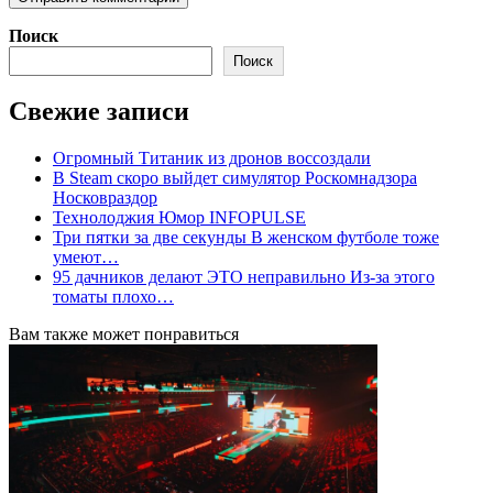
Поиск
Поиск
Свежие записи
Огромный Титаник из дронов воссоздали
В Steam скоро выйдет симулятор Роскомнадзора
Носковраздор
Технолоджия Юмор INFOPULSE
Три пятки за две секунды В женском футболе тоже
умеют…
95 дачников делают ЭТО неправильно Из-за этого
томаты плохо…
Вам также может понравиться