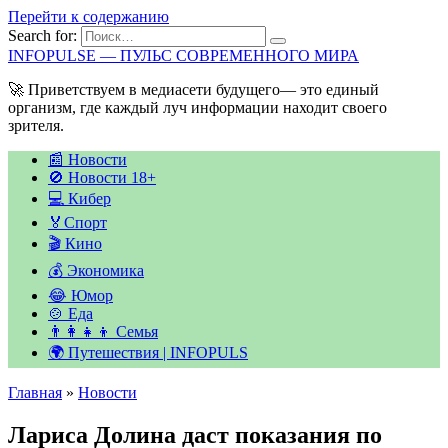
Перейти к содержанию
Search for:
INFOPULSE — ПУЛЬС СОВРЕМЕННОГО МИРА
🚀 Приветствуем в медиасети будущего— это единый
организм, где каждый луч информации находит своего
зрителя.
📰 Новости
🚫 Новости 18+
💻 Кибер
🏅Спорт
🎬 Кино
💰 Экономика
😂 Юмор
🍲 Еда
👨‍👩‍👧‍👦 Семья
🌍 Путешествия | INFOPULS
Главная
»
Новости
Лариса Долина даст показания по