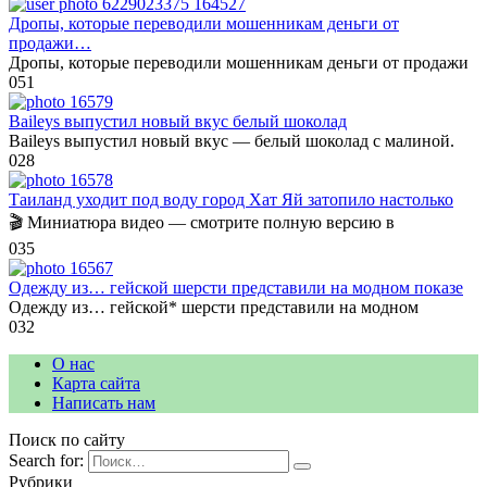
Дропы, которые переводили мошенникам деньги от
продажи…
Дропы, которые переводили мошенникам деньги от продажи
0
51
Baileys выпустил новый вкус белый шоколад
Baileys выпустил новый вкус — белый шоколад с малиной.
0
28
Таиланд уходит под воду город Хат Яй затопило настолько
🎬 Миниатюра видео — смотрите полную версию в
0
35
Одежду из… гейской шерсти представили на модном показе
Одежду из… гейской* шерсти представили на модном
0
32
О нас
Карта сайта
Написать нам
Поиск по сайту
Search for:
Рубрики