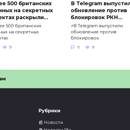
ее 500 британских
В Telegram выпусти
нных на секретных
обновление против
ектах раскрыли…
блокировок РКН…
лее 500 британских
⚡️В Telegram выпустили
ных на секретных
обновление против
ктах
блокировок
9
0
9
ам
Рубрики
📰 Новости