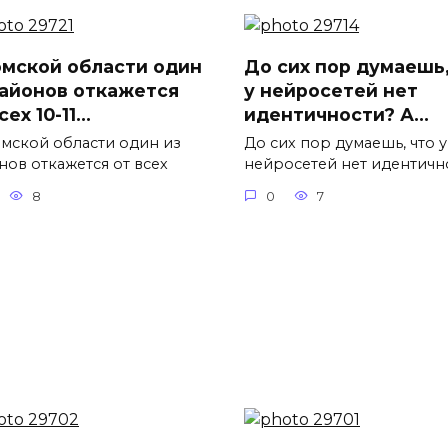
омской области один
До сих пор думаешь,
районов откажется
у нейросетей нет
сех 10-11…
идентичности? А…
Томской области один из
До сих пор думаешь, что у
нов откажется от всех
нейросетей нет идентичн
8
0
7