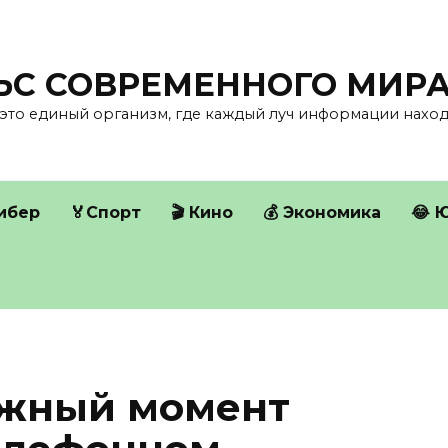
ЛЬС СОВРЕМЕННОГО МИР
это единый организм, где каждый луч информации находи
Кибер
🏅Спорт
🎬 Кино
💰 Экономика
😂 
ажный момент