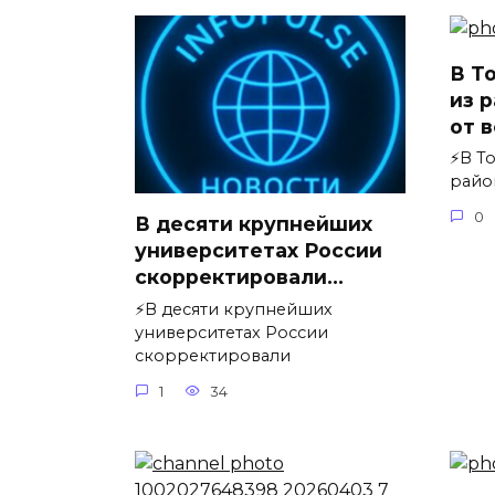
В Т
из 
от в
⚡️В 
райо
0
В десяти крупнейших
университетах России
скорректировали…
⚡️В десяти крупнейших
университетах России
скорректировали
1
34