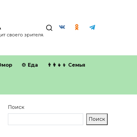
А
т своего зрителя.
Юмор
🍲 Еда
👨‍👩‍👧‍👦 Семья
Поиск
Поиск