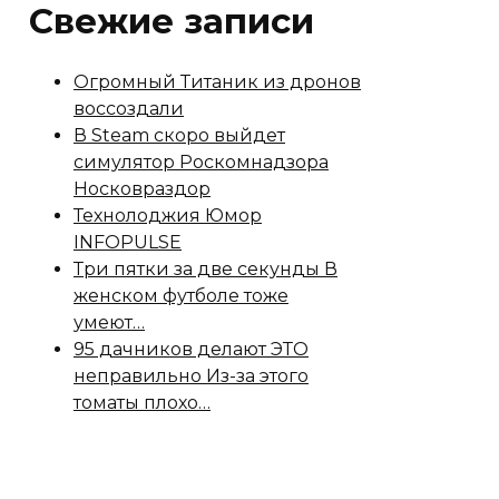
Свежие записи
Огромный Титаник из дронов
воссоздали
В Steam скоро выйдет
симулятор Роскомнадзора
Носковраздор
Технолоджия Юмор
INFOPULSE
Три пятки за две секунды В
женском футболе тоже
умеют…
95 дачников делают ЭТО
неправильно Из-за этого
томаты плохо…