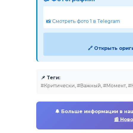
📸 Смотреть фото 1 в Telegram
🔗 Открыть ориг
📌 Теги:
#Критически, #Важный, #Момент, #
🔔
Больше информации в на
📰 Нов