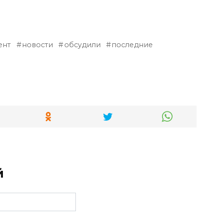
ент
новости
обсудили
последние
й