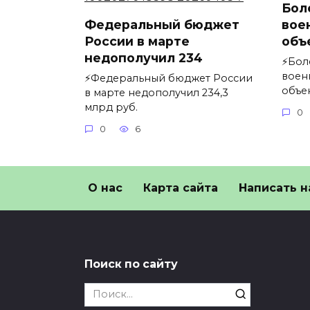
Бол
Федеральный бюджет
вое
России в марте
объ
недополучил 234
⚡️Бо
воен
⚡️Федеральный бюджет России
объе
в марте недополучил 234,3
млрд руб.
0
0
6
О нас
Карта сайта
Написать н
Поиск по сайту
Search
for: