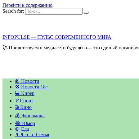
Перейти к содержанию
Search for:
INFOPULSE — ПУЛЬС СОВРЕМЕННОГО МИРА
🚀 Приветствуем в медиасети будущего— это единый организм,
📰 Новости
🚫 Новости 18+
💻 Кибер
🏅Спорт
🎬 Кино
💰 Экономика
😂 Юмор
🍲 Еда
👨‍👩‍👧‍👦 Семья