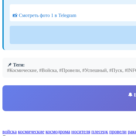
📸 Смотреть фото 1 в Telegram
📌 Теги:
#Космические, #Войска, #Провели, #Успешный, #Пуск, #I
🔔
войска
космические
космодрома
носителя
плесецк
провели
рак