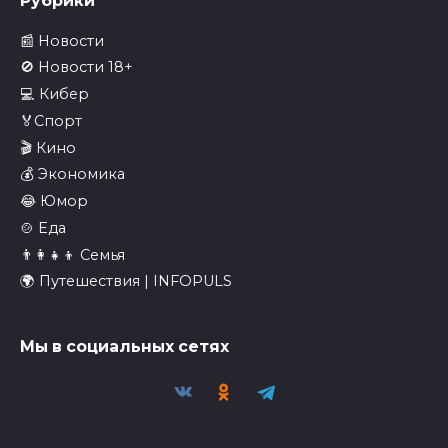
Рубрики
📰 Новости
🚫 Новости 18+
💻 Кибер
🏅Спорт
🎬 Кино
💰 Экономика
😂 Юмор
🍲 Еда
👨‍👩‍👧‍👦 Семья
🌍 Путешествия | INFOPULS
Мы в социальных сетях