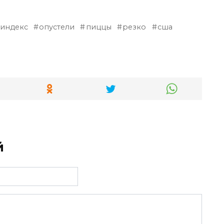
индекс
опустели
пиццы
резко
сша
й