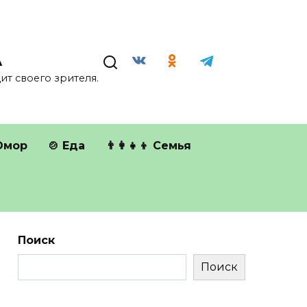
А
т своего зрителя.
Юмор
🍲 Еда
👨‍👩‍👧‍👦 Семья
Поиск
Поиск