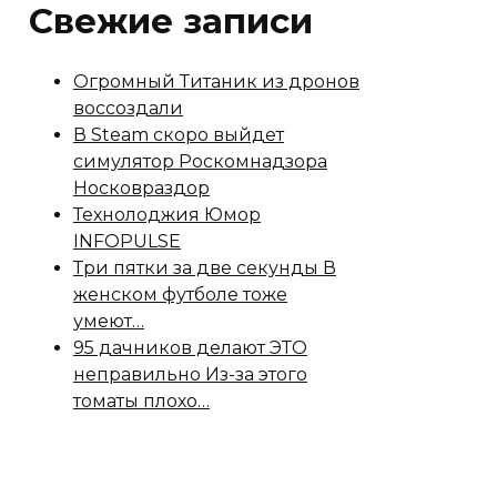
Свежие записи
Огромный Титаник из дронов
воссоздали
В Steam скоро выйдет
симулятор Роскомнадзора
Носковраздор
Технолоджия Юмор
INFOPULSE
Три пятки за две секунды В
женском футболе тоже
умеют…
95 дачников делают ЭТО
неправильно Из-за этого
томаты плохо…