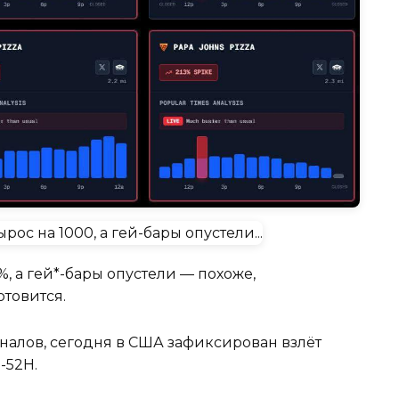
, а гей*-бары опустели — похоже,
товится.
налов, сегодня в США зафиксирован взлёт
-52Н.