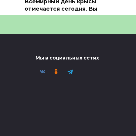
Всемирный день крысы
отмечается сегодня. Вы
знаете
Всемирный день крысы
отмечается сегодня. Вы знаете
т
 это
0
9
Мы в социальных сетях
ли
В Японии сделали
летние мужские трусы,
которые одним ловким…
В Японии сделали летние