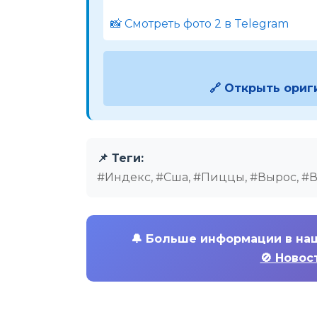
📸 Смотреть фото 2 в Telegram
🔗 Открыть ориг
📌 Теги:
#Индекс, #Сша, #Пиццы, #Вырос, #
🔔
Больше информации в на
🚫 Новос