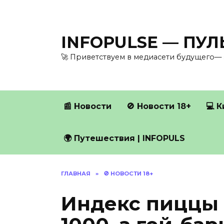
Перейти
к
содержанию
INFOPULSE — ПУ
🚀 Приветствуем в медиасети будущего— 
📰 Новости
🚫 Новости 18+
💻 
🌍 Путешествия | INFOPULS
ГЛАВНАЯ
»
🚫 НОВОСТИ 18+
Индекс пиццы 