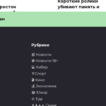
Короткие ролики
росток
убивают память и
астурбировал перед
концентрацию это
росетью
показали…
ам
осток помастурбировал
Короткие ролики убиваю
д нейросетью и загубил
память и концентрацию —
5
0
5
Рубрики
📰 Новости
🚫 Новости 18+
💻 Кибер
🏅Спорт
🎬 Кино
ел Дуров заявил, что
В Telegram выпусти
💰 Экономика
egram продолжит
обновление против
😂 Юмор
оту
блокировок РКН…
🍲 Еда
л Дуров заявил, что
⚡️В Telegram выпустили
👨‍👩‍👧‍👦 Семья