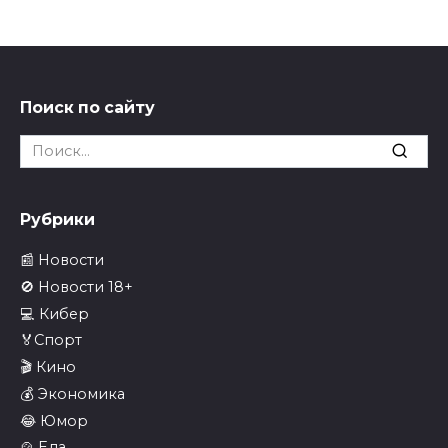
Поиск по сайту
Search
for:
Рубрики
📰 Новости
🚫 Новости 18+
💻 Кибер
🏅Спорт
🎬 Кино
💰 Экономика
😂 Юмор
🍲 Еда