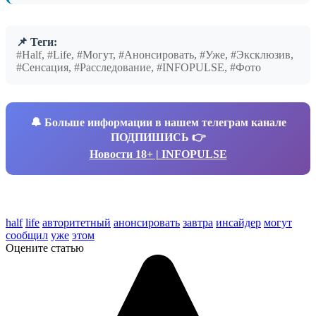
📌 Теги:
#Half, #Life, #Могут, #Анонсировать, #Уже, #Эксклюзив,
#Сенсация, #Расследование, #INFOPULSE, #Фото
🔔
Больше информации в нашем телеграм канале
ПОДПИШИСЬ 👉
Новости 18+ | INFOPULSE
half
life
авторитетный
анонсировать
завтра
инсайдер
могут
сообщил
уже
этом
Оцените статью