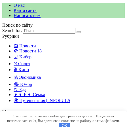
О нас
Карта сайта
Написать нам
Поиск по сайту
Search for:
Рубрики
📰 Новости
🚫 Новости 18+
💻 Кибер
🏅Спорт
🎬 Кино
💰 Экономика
😂 Юмор
🍲 Еда
👨‍👩‍👧‍👦 Семья
🌍 Путешествия | INFOPULS
Мы в социальных сетях
Этот сайт использует cookie для хранения данных. Продолжая
© 2026 INFOPULSE — ПУЛЬС СОВРЕМЕННОГО МИРА
использовать сайт, Вы даете свое согласие на работу с этими файлами.
OK