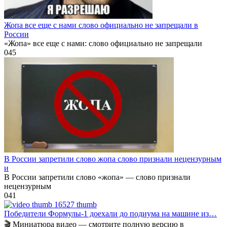
Жопа все еще с нами слово официально не запрещали в
России
«Жопа» все еще с нами: слово официально не запрещали
0
45
В России запретили слово жопа слово признали нецензурным
и
В России запретили слово «жопа» — слово признали
нецензурным
0
41
Победители Формулы-1 доехали до подиума на машине из…
🎬 Миниатюра видео — смотрите полную версию в