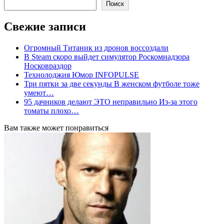
Поиск
Свежие записи
Огромный Титаник из дронов воссоздали
В Steam скоро выйдет симулятор Роскомнадзора
Носковраздор
Технолоджия Юмор INFOPULSE
Три пятки за две секунды В женском футболе тоже
умеют…
95 дачников делают ЭТО неправильно Из-за этого
томаты плохо…
Вам также может понравиться