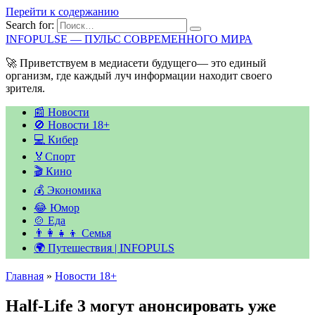
Перейти к содержанию
Search for:
INFOPULSE — ПУЛЬС СОВРЕМЕННОГО МИРА
🚀 Приветствуем в медиасети будущего— это единый
организм, где каждый луч информации находит своего
зрителя.
📰 Новости
🚫 Новости 18+
💻 Кибер
🏅Спорт
🎬 Кино
💰 Экономика
😂 Юмор
🍲 Еда
👨‍👩‍👧‍👦 Семья
🌍 Путешествия | INFOPULS
Главная
»
Новости 18+
Half-Life 3 могут анонсировать уже