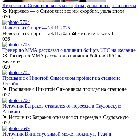
Кирьяков о Симоняне все мы скорбим, ушла эпоха, его советы
🎯 Кирьяков — о Симоняне: все мы скорбим, ушла эпоха
0
36
Новость из Спорт — 24.11.2025
Новость из Спорт — 24.11.2025 📖 Читайте также: 1.
0
36
Тренер по ММА рассказал о влиянии бойцов UFC на желание
🎯 Тренер по ММА рассказал о влиянии бойцов UFC на
желание
0
29
Прощание с Никитой Симоняном пройдёт на стадионе
Лукойл
🎯 Прощание с Никитой Симоняном пройдёт на стадионе
0
37
Источник Батраков отказался от переезда в Саудовскую
Аравию
🎯 Источник: Батраков отказался от переезда в Саудовскую
0
32
Источник Винисиус зимой может покинуть Реал и