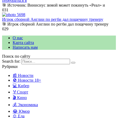
перебраться в
🎯 Источник: Винисиус зимой может покинуть «Реал» и
0
31
Игрок сборной Англии по регби дал пощечину тренеру
🎯 Игрок сборной Англии по регби дал пощечину тренеру
0
29
О нас
Карта сайта
Написать нам
Поиск по сайту
Search for:
Рубрики
📰 Новости
🚫 Новости 18+
💻 Кибер
🏅Спорт
🎬 Кино
💰 Экономика
😂 Юмор
🍲 Еда