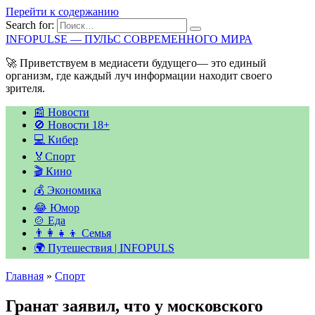
Перейти к содержанию
Search for:
INFOPULSE — ПУЛЬС СОВРЕМЕННОГО МИРА
🚀 Приветствуем в медиасети будущего— это единый
организм, где каждый луч информации находит своего
зрителя.
📰 Новости
🚫 Новости 18+
💻 Кибер
🏅Спорт
🎬 Кино
💰 Экономика
😂 Юмор
🍲 Еда
👨‍👩‍👧‍👦 Семья
🌍 Путешествия | INFOPULS
Главная
»
Спорт
Гранат заявил, что у московского