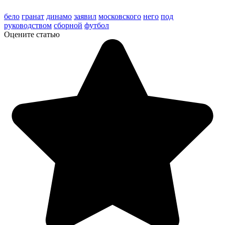
бело
гранат
динамо
заявил
московского
него
под
руководством
сборной
футбол
Оцените статью