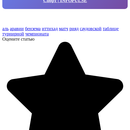
Спорт | INFOPULSE
аль
аравии
бензема
иттихад
матч
рияд
саудовской
таблице
турнирной
чемпионата
Оцените статью