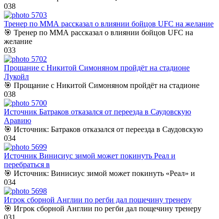
0
38
Тренер по ММА рассказал о влиянии бойцов UFC на желание
🎯 Тренер по ММА рассказал о влиянии бойцов UFC на
желание
0
33
Прощание с Никитой Симоняном пройдёт на стадионе
Лукойл
🎯 Прощание с Никитой Симоняном пройдёт на стадионе
0
38
Источник Батраков отказался от переезда в Саудовскую
Аравию
🎯 Источник: Батраков отказался от переезда в Саудовскую
0
34
Источник Винисиус зимой может покинуть Реал и
перебраться в
🎯 Источник: Винисиус зимой может покинуть «Реал» и
0
34
Игрок сборной Англии по регби дал пощечину тренеру
🎯 Игрок сборной Англии по регби дал пощечину тренеру
0
31