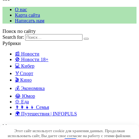
О нас
Карта сайта
Написать нам
Поиск по сайту
Search for:
Рубрики
📰 Новости
🚫 Новости 18+
💻 Кибер
🏅Спорт
🎬 Кино
💰 Экономика
😂 Юмор
🍲 Еда
👨‍👩‍👧‍👦 Семья
🌍 Путешествия | INFOPULS
Мы в социальных сетях
Этот сайт использует cookie для хранения данных. Продолжая
© 2026 INFOPULSE — ПУЛЬС СОВРЕМЕННОГО МИРА
использовать сайт, Вы даете свое согласие на работу с этими файлами.