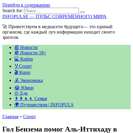
Перейти к содержанию
Search for:
INFOPULSE — ПУЛЬС СОВРЕМЕННОГО МИРА
🚀 Приветствуем в медиасети будущего— это единый
организм, где каждый луч информации находит своего
зрителя.
📰 Новости
🚫 Новости 18+
💻 Кибер
🏅Спорт
🎬 Кино
💰 Экономика
😂 Юмор
🍲 Еда
👨‍👩‍👧‍👦 Семья
🌍 Путешествия | INFOPULS
Главная
»
Спорт
Гол Бензема помог Аль-Иттихаду в