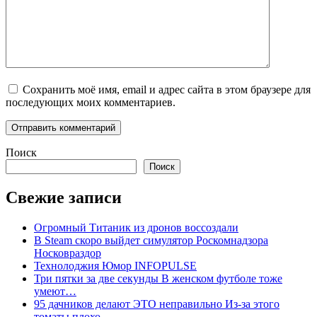
Сохранить моё имя, email и адрес сайта в этом браузере для
последующих моих комментариев.
Поиск
Поиск
Свежие записи
Огромный Титаник из дронов воссоздали
В Steam скоро выйдет симулятор Роскомнадзора
Носковраздор
Технолоджия Юмор INFOPULSE
Три пятки за две секунды В женском футболе тоже
умеют…
95 дачников делают ЭТО неправильно Из-за этого
томаты плохо…