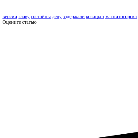
версии
главу
гостайны
делу
задержали
козицын
магнитогорска
Оцените статью