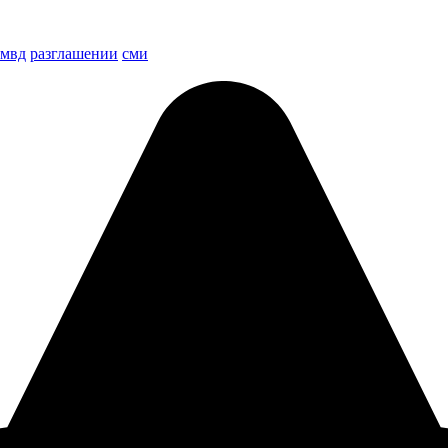
мвд
разглашении
сми