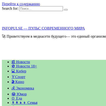
Перейти к содержанию
Search for:
INFOPULSE — ПУЛЬС СОВРЕМЕННОГО МИРА
🚀 Приветствуем в медиасети будущего— это единый организм,
📰 Новости
🚫 Новости 18+
💻 Кибер
🏅Спорт
🎬 Кино
💰 Экономика
😂 Юмор
🍲 Еда
👨‍👩‍👧‍👦 Семья