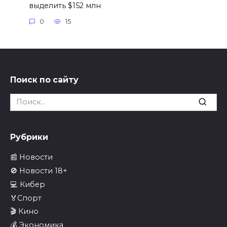
выделить $152 млн
0
15
Поиск по сайту
Search
for:
Рубрики
📰 Новости
🚫 Новости 18+
💻 Кибер
🏅Спорт
🎬 Кино
💰 Экономика