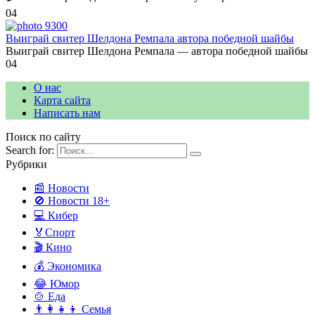
0
4
Выиграй свитер Шелдона Ремпала автора победной шайбы
Выиграй свитер Шелдона Ремпала — автора победной шайбы
0
4
О нас
Карта сайта
Написать нам
Поиск по сайту
Search for:
Рубрики
📰 Новости
🚫 Новости 18+
💻 Кибер
🏅Спорт
🎬 Кино
💰 Экономика
😂 Юмор
🍲 Еда
👨‍👩‍👧‍👦 Семья