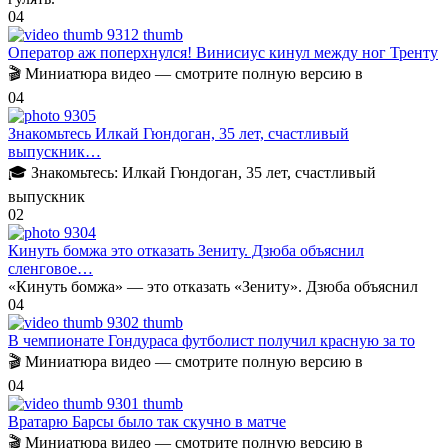
0
4
Оператор аж поперхнулся! Винисиус кинул между ног Тренту
🎬 Миниатюра видео — смотрите полную версию в
0
4
Знакомьтесь Илкай Гюндоган, 35 лет, счастливый
выпускник…
🎓 Знакомьтесь: Илкай Гюндоган, 35 лет, счастливый
выпускник
0
2
Кинуть бомжа это отказать Зениту. Дзюба объяснил
сленговое…
«Кинуть бомжа» — это отказать «Зениту». Дзюба объяснил
0
4
В чемпионате Гондураса футболист получил красную за то
🎬 Миниатюра видео — смотрите полную версию в
0
4
Вратарю Барсы было так скучно в матче
🎬 Миниатюра видео — смотрите полную версию в