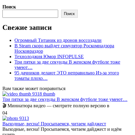
Поиск
Поиск
Свежие записи
Огромный Титаник из дронов воссоздали
В Steam скоро выйдет симулятор Роскомнадзора
Носковраздор
Технолоджия Юмор INFOPULSE
Три пятки за две секунды В женском футболе тоже
умеют…
95 дачников делают ЭТО неправильно Из-за этого
томаты плохо…
Вам также может понравиться
Три пятки за две секунды В женском футболе тоже умеют…
🎬 Миниатюра видео — смотрите полную версию в
0
4
Выходные, весна! Просыпаемся, читаем дайджест
Выходные, весна! Просыпаемся, читаем дайджест и идём
гулять.