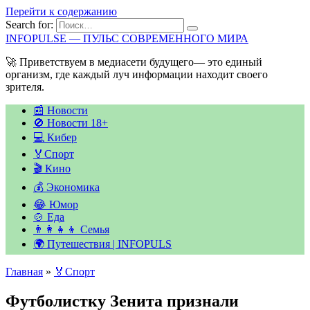
Перейти к содержанию
Search for:
INFOPULSE — ПУЛЬС СОВРЕМЕННОГО МИРА
🚀 Приветствуем в медиасети будущего— это единый
организм, где каждый луч информации находит своего
зрителя.
📰 Новости
🚫 Новости 18+
💻 Кибер
🏅Спорт
🎬 Кино
💰 Экономика
😂 Юмор
🍲 Еда
👨‍👩‍👧‍👦 Семья
🌍 Путешествия | INFOPULS
Главная
»
🏅Спорт
Футболистку Зенита признали