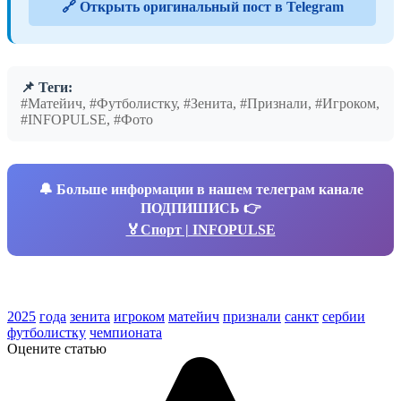
🔗 Открыть оригинальный пост в Telegram
📌 Теги:
#Матейич, #Футболистку, #Зенита, #Признали, #Игроком,
#INFOPULSE, #Фото
🔔
Больше информации в нашем телеграм канале
ПОДПИШИСЬ 👉
🏅Спорт | INFOPULSE
2025
года
зенита
игроком
матейич
признали
санкт
сербии
футболистку
чемпионата
Оцените статью