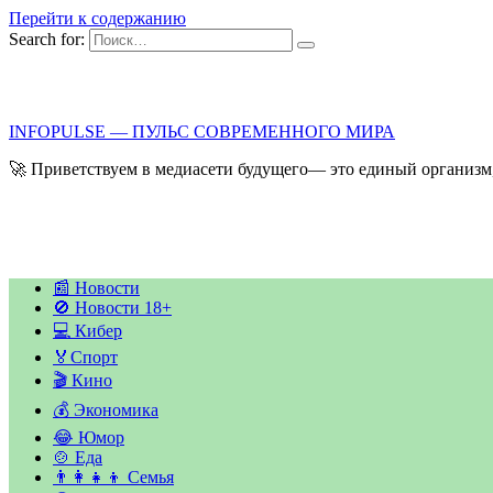
Перейти к содержанию
Search for:
INFOPULSE — ПУЛЬС СОВРЕМЕННОГО МИРА
🚀 Приветствуем в медиасети будущего— это единый организм,
📰 Новости
🚫 Новости 18+
💻 Кибер
🏅Спорт
🎬 Кино
💰 Экономика
😂 Юмор
🍲 Еда
👨‍👩‍👧‍👦 Семья