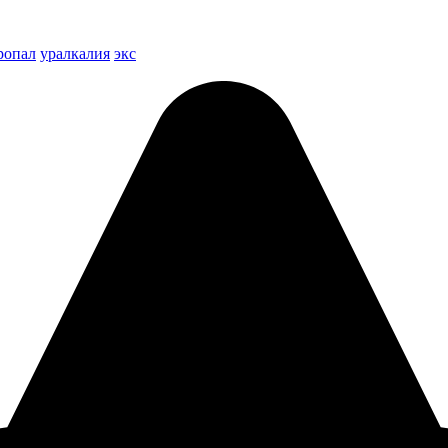
ропал
уралкалия
экс