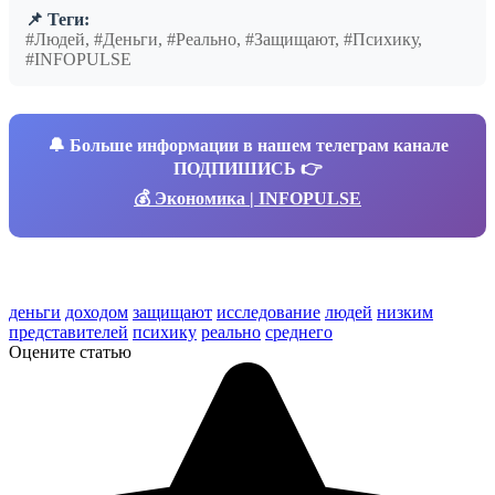
📌 Теги:
#Людей, #Деньги, #Реально, #Защищают, #Психику,
#INFOPULSE
🔔
Больше информации в нашем телеграм канале
ПОДПИШИСЬ 👉
💰 Экономика | INFOPULSE
деньги
доходом
защищают
исследование
людей
низким
представителей
психику
реально
среднего
Оцените статью