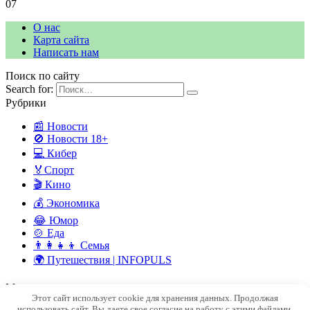
0
7
О нас
Карта сайта
Написать нам
Поиск по сайту
Search for:
Рубрики
📰 Новости
🚫 Новости 18+
💻 Кибер
🏅Спорт
🎬 Кино
💰 Экономика
😂 Юмор
🍲 Еда
👨‍👩‍👧‍👦 Семья
🌍 Путешествия | INFOPULS
Мы в социальных сетях
Этот сайт использует cookie для хранения данных. Продолжая
© 2026 INFOPULSE — ПУЛЬС СОВРЕМЕННОГО МИРА
использовать сайт, Вы даете свое согласие на работу с этими файлами.