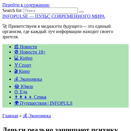
Перейти к содержанию
Search for:
INFOPULSE — ПУЛЬС СОВРЕМЕННОГО МИРА
🚀 Приветствуем в медиасети будущего— это единый
организм, где каждый луч информации находит своего
зрителя.
📰 Новости
🚫 Новости 18+
💻 Кибер
🏅Спорт
🎬 Кино
💰 Экономика
😂 Юмор
🍲 Еда
👨‍👩‍👧‍👦 Семья
🌍 Путешествия | INFOPULS
Главная
»
💰 Экономика
Деньги реально защищают психику,