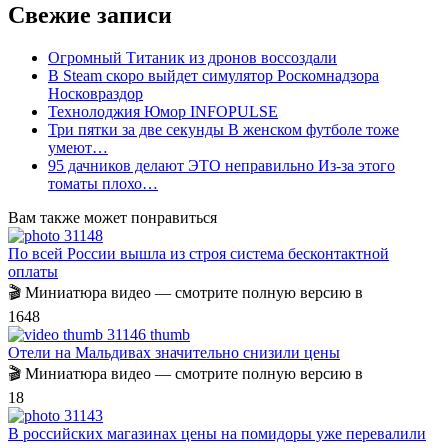
Свежие записи
Огромный Титаник из дронов воссоздали
В Steam скоро выйдет симулятор Роскомнадзора
Носковраздор
Технолоджия Юмор INFOPULSE
Три пятки за две секунды В женском футболе тоже
умеют…
95 дачников делают ЭТО неправильно Из-за этого
томаты плохо…
Вам также может понравиться
По всей России вышла из строя система бесконтактной
оплаты
🎬 Миниатюра видео — смотрите полную версию в
16
48
Отели на Мальдивах значительно снизили цены
🎬 Миниатюра видео — смотрите полную версию в
1
8
В российских магазинах цены на помидоры уже перевалили