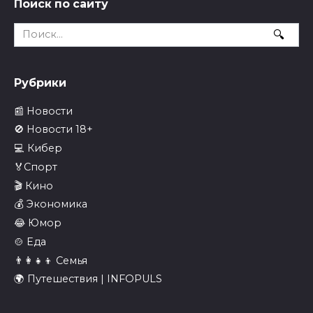
Поиск по сайту
Search
for:
Рубрики
📰 Новости
🚫 Новости 18+
💻 Кибер
🏅Спорт
🎬 Кино
💰 Экономика
😂 Юмор
🍲 Еда
👨‍👩‍👧‍👦 Семья
🌍 Путешествия | INFOPULS