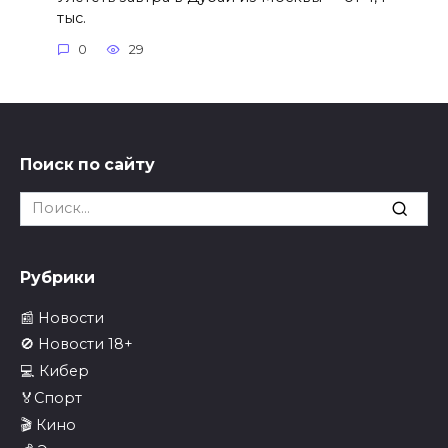
тыс.
0
29
Поиск по сайту
Search
for:
Рубрики
📰 Новости
🚫 Новости 18+
💻 Кибер
🏅Спорт
🎬 Кино