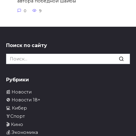
автора победной шайбы
0
9
Поиск по сайту
Search
for:
Рубрики
📰 Новости
🚫 Новости 18+
💻 Кибер
🏅Спорт
🎬 Кино
💰 Экономика