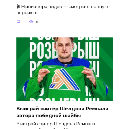
🎬 Миниатюра видео — смотрите полную
версию в
1
10
Выиграй свитер Шелдона Ремпала
автора победной шайбы
Выиграй свитер Шелдона Ремпала —