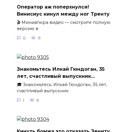
Оператор аж поперхнулся!
Винисиус кинул между ног Тренту
🎬 Миниатюра видео — смотрите полную
версию в
0
11
Знакомьтесь Илкай Гюндоган, 35
лет, счастливый выпускник…
🎓 Знакомьтесь: Илкай Гюндоган, 35 лет,
счастливый выпускник
1
9
Кинуть бомжа это отказать Зениту.