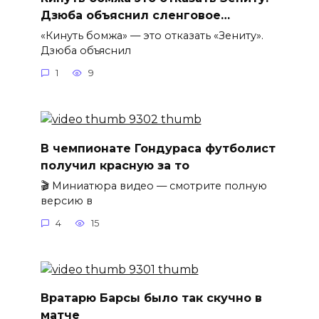
Дзюба объяснил сленговое…
«Кинуть бомжа» — это отказать «Зениту».
Дзюба объяснил
1
9
В чемпионате Гондураса футболист
получил красную за то
🎬 Миниатюра видео — смотрите полную
версию в
4
15
Вратарю Барсы было так скучно в
матче