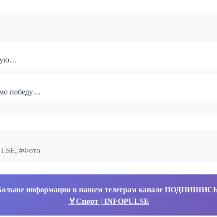
евую…
амо победу…
ULSE, #Фото
Больше информации в нашем телеграм канале ПОДПИШИС
🏅Спорт | INFOPULSE