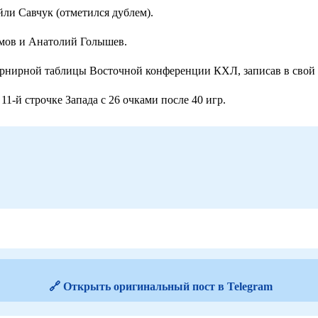
ли Савчук (отметился дублем).
имов и Анатолий Голышев.
рнирной таблицы Восточной конференции КХЛ, записав в свой а
11-й строчке Запада с 26 очками после 40 игр.
🔗 Открыть оригинальный пост в Telegram