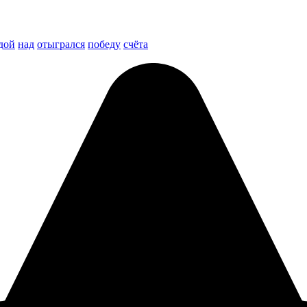
дой
над
отыгрался
победу
счёта