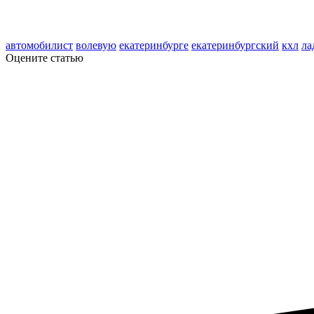
автомобилист
волевую
екатеринбурге
екатеринбургский
кхл
ла
Оцените статью