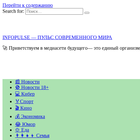
Перейти к содержанию
Search for:
INFOPULSE — ПУЛЬС СОВРЕМЕННОГО МИРА
🚀 Приветствуем в медиасети будущего— это единый организм,
📰 Новости
🚫 Новости 18+
💻 Кибер
🏅Спорт
🎬 Кино
💰 Экономика
😂 Юмор
🍲 Еда
👨‍👩‍👧‍👦 Семья