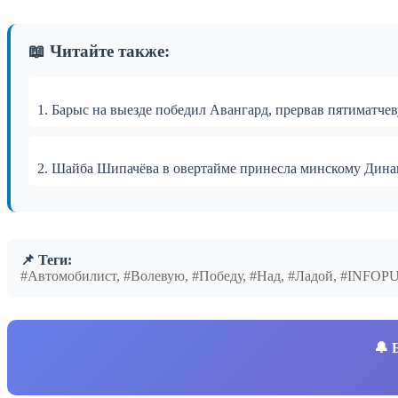
📖 Читайте также:
1. Барыс на выезде победил Авангард, прервав пятиматч
2. Шайба Шипачёва в овертайме принесла минскому Дин
📌 Теги:
#Автомобилист, #Волевую, #Победу, #Над, #Ладой, #INFOP
🔔