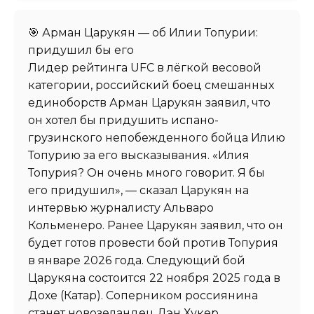
🎯 Арман Царукян — об Илии Топурии:
придушил бы его
Лидер рейтинга UFC в лёгкой весовой
категории, российский боец смешанных
единоборств Арман Царукян заявил, что
он хотел бы придушить испано-
грузинского непобежденного бойца Илию
Топурию за его высказывания. «Илия
Топурия? Он очень много говорит. Я бы
его придушил», — сказал Царукян на
интервью журналисту Альваро
Кольменеро. Ранее Царукян заявил, что он
будет готов провести бой против Топурия
в январе 2026 года. Следующий бой
Царукяна состоится 22 ноября 2025 года в
Дохе (Катар). Соперником россиянина
станет новозеландец Дэн Хукер.