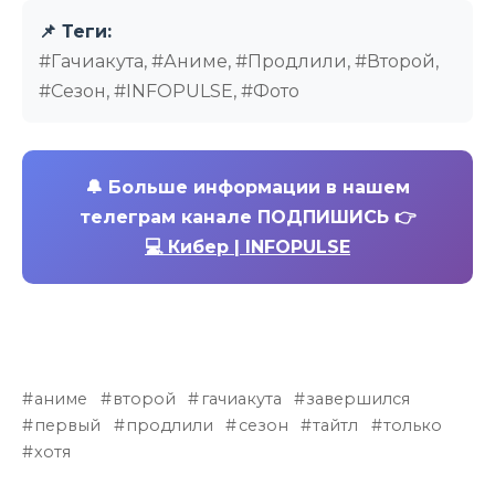
📌 Теги:
#Гачиакута, #Аниме, #Продлили, #Второй,
#Сезон, #INFOPULSE, #Фото
🔔
Больше информации в нашем
телеграм канале ПОДПИШИСЬ 👉
💻 Кибер | INFOPULSE
аниме
второй
гачиакута
завершился
первый
продлили
сезон
тайтл
только
хотя