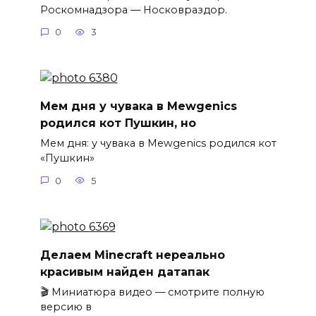
Роскомнадзора — Носковраздор.
0
3
Мем дня у чувака в Mewgenics
родился кот Пушкин, но
Мем дня: у чувака в Mewgenics родился кот
«Пушкин»
0
5
Делаем Minecraft нереально
красивым найден датапак
🎬 Миниатюра видео — смотрите полную
версию в