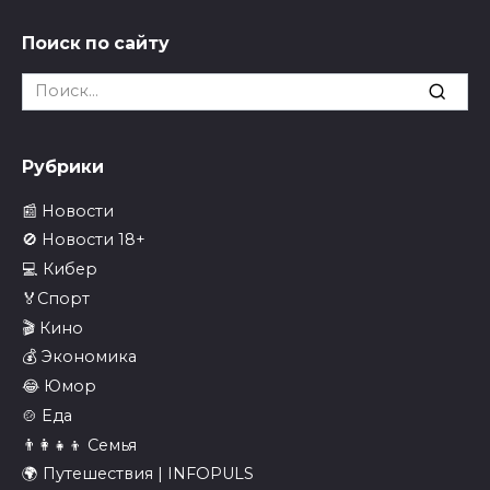
Поиск по сайту
Search
for:
Рубрики
📰 Новости
🚫 Новости 18+
💻 Кибер
🏅Спорт
🎬 Кино
💰 Экономика
😂 Юмор
🍲 Еда
👨‍👩‍👧‍👦 Семья
🌍 Путешествия | INFOPULS