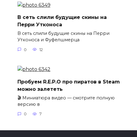
В сеть слили будущие скины на
Перри Утконоса
В сеть слили будущие скины на Перри
Утконоса и Фуфелшмерца
0
12
Пробуем R.E.P.O про пиратов в Steam
можно залететь
🎬 Миниатюра видео — смотрите полную
версию в
0
7