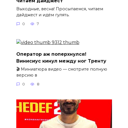
читаем дайджест
Выходные, весна! Просыпаемся, читаем
дайджест и идём гулять.
0
7
Оператор аж поперхнулся!
Винисиус кинул между ног Тренту
🎬 Миниатюра видео — смотрите полную
версию в
0
8