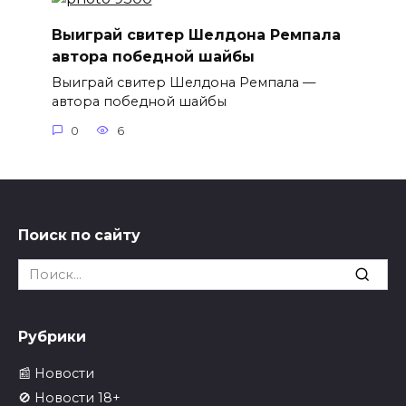
Выиграй свитер Шелдона Ремпала
автора победной шайбы
Выиграй свитер Шелдона Ремпала —
автора победной шайбы
0
6
Поиск по сайту
Search
for:
Рубрики
📰 Новости
🚫 Новости 18+