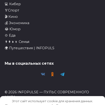
💻 Кибер
🏅Спорт
🎬 Кино
💰 Экономика
😂 Юмор
🍲 Еда
👨‍👩‍👧‍👦 Семья
🌍 Путешествия | INFOPULS
Мы в социальных сетях
© 2026 INFOPULSE — ПУЛЬС СОВРЕМЕННОГО
МИРА
Этот сайт использует cookie для хранения данных.