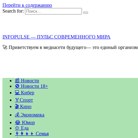
Перейти к содержанию
Search for:
INFOPULSE — ПУЛЬС СОВРЕМЕННОГО МИРА
🚀 Приветствуем в медиасети будущего— это единый организм,
📰 Новости
🚫 Новости 18+
💻 Кибер
🏅Спорт
🎬 Кино
💰 Экономика
😂 Юмор
🍲 Еда
👨‍👩‍👧‍👦 Семья